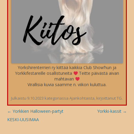
Yorkshirenterrieri ry kiittää kaikkia Club Show’hun ja
Yorkkifestareille osallistuneita
Teitte päivästä aivan
mahtavan
Virallisia kuvia saamme n. viikon kuluttua.
Julkaistu
9.10.2023
kategoriassa
Ajankohtaista
, kirjoittanut
TG
.
Artikkelien
←
Yorkkien Halloween-partyt
Yorkki-kassit
→
selaus
KESKI-UUSIMAA