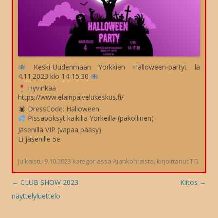
Keski-Uudenmaan Yorkkien Halloween-partyt la
4.11.2023 klo 14-15.30
Hyvinkää
https://www.elainpalvelukeskus.fi/
DressCode: Halloween
Pissapöksyt kaikilla Yorkeilla (pakollinen)
Jäsenillä VIP (vapaa pääsy)
Ei jäsenille 5e
Julkaistu
9.10.2023
kategoriassa
Ajankohtaista
, kirjoittanut
TG
.
Artikkelien
←
CLUB SHOW 2023
Kiitos
→
selaus
näyttelyluettelo