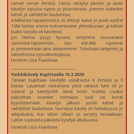
saman verran ihmisiä. Taivas vetäytyi pilveen ja aivan
kävelyn lopussa rupesi jo pisaroimaan. Joimme kuitenkin
kahvit ja vaihdettiin kuulumisia,
edellisestä tapaamisesta oli ehtinyt kulua jo puoli vuotta!
Tällä kertaa emme kokoontuneet yhteiskuvaan ja kahvin
lisäksi tarjolla oli käsidesiä.
Jos tilanne pysyy hyvänä, siirrymme seuraavaksi
sunnuntai-tapaamisiin, kun arki-illat rupeavat
jo pimenemään aina aikaisemmin. Toivotaan lämpimiä ja
sateettomia syysviikonloppuja,
terveisin Liisa Paasimaa
____________________________________
Yorkkikävely Kupittaalla 15.3.2020
Tänään Kupittaan kävelylle uskaltautui 6 ihmistä ja 9
koiraa. Lauantain vastaisena yönä satanut lumi oli jo
sulanut ja kävelyreitit olivat kovin märkiä. Lisäksi
paikoittain kovinkin voimakas tuuli sai koirat
kyyristelemään. Kävelyn jälkeen juotiin kahvit ja
vaihdettiin kuulumisia. Seuraava kävely on huhtikuussa jo
arkipäivänä, kun silloin ollaan jo siirrytty kesäaikaan.
Laitan sopivasta päivästä kyselyä alkukuusta,
terveisin Liisa Paasimaa