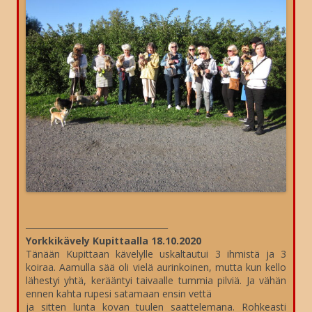
__________________________________
Yorkkikävely Kupittaalla 18.10.2020
Tänään Kupittaan kävelylle uskaltautui 3 ihmistä ja 3
koiraa. Aamulla sää oli vielä aurinkoinen, mutta kun kello
lähestyi yhtä, kerääntyi taivaalle tummia pilviä. Ja vähän
ennen kahta rupesi satamaan ensin vettä
ja sitten lunta kovan tuulen saattelemana. Rohkeasti