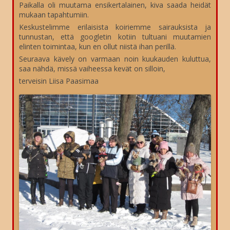
Paikalla oli muutama ensikertalainen, kiva saada heidät
mukaan tapahtumiin.
Keskustelimme erilaisista koiriemme sairauksista ja
tunnustan, että googletin kotiin tultuani muutamien
elinten toimintaa, kun en ollut niistä ihan perillä.
Seuraava kävely on varmaan noin kuukauden kuluttua,
saa nähdä, missä vaiheessa kevät on silloin,
terveisin Liisa Paasimaa