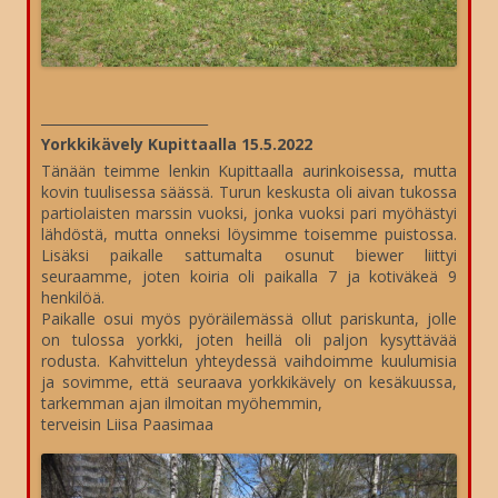
_________________________
Yorkkikävely Kupittaalla 15.5.2022
Tänään teimme lenkin Kupittaalla aurinkoisessa, mutta
kovin tuulisessa säässä. Turun keskusta oli aivan tukossa
partiolaisten marssin vuoksi, jonka vuoksi pari myöhästyi
lähdöstä, mutta onneksi löysimme toisemme puistossa.
Lisäksi paikalle sattumalta osunut biewer liittyi
seuraamme, joten koiria oli paikalla 7 ja kotiväkeä 9
henkilöä.
Paikalle osui myös pyöräilemässä ollut pariskunta, jolle
on tulossa yorkki, joten heillä oli paljon kysyttävää
rodusta. Kahvittelun yhteydessä vaihdoimme kuulumisia
ja sovimme, että seuraava yorkkikävely on kesäkuussa,
tarkemman ajan ilmoitan myöhemmin,
terveisin Liisa Paasimaa