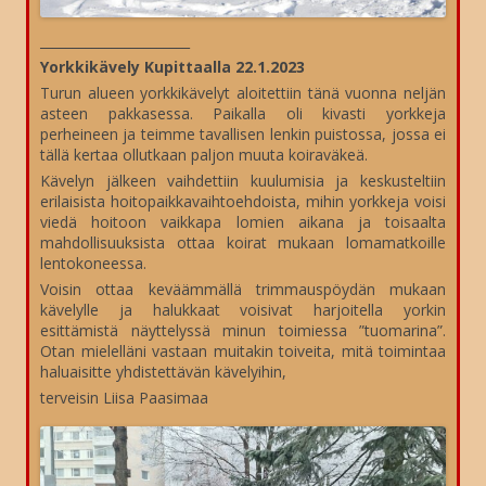
_______________________
Yorkkikävely Kupittaalla 22.1.2023
Turun alueen yorkkikävelyt aloitettiin tänä vuonna neljän
asteen pakkasessa. Paikalla oli kivasti yorkkeja
perheineen ja teimme tavallisen lenkin puistossa, jossa ei
tällä kertaa ollutkaan paljon muuta koiraväkeä.
Kävelyn jälkeen vaihdettiin kuulumisia ja keskusteltiin
erilaisista hoitopaikkavaihtoehdoista, mihin yorkkeja voisi
viedä hoitoon vaikkapa lomien aikana ja toisaalta
mahdollisuuksista ottaa koirat mukaan lomamatkoille
lentokoneessa.
Voisin ottaa keväämmällä trimmauspöydän mukaan
kävelylle ja halukkaat voisivat harjoitella yorkin
esittämistä näyttelyssä minun toimiessa ”tuomarina”.
Otan mielelläni vastaan muitakin toiveita, mitä toimintaa
haluaisitte yhdistettävän kävelyihin,
terveisin Liisa Paasimaa