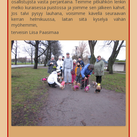
osallistujista vasta perjantaina. Teimme pitkähkön lenkin
melko kuraisessa puistossa ja joimme sen jälkeen kahvit.
Jos talvi pysyy lauhana, voisimme kävellä seuraavan
kerran helmikuussa, laitan siitä kyselyä vähän
myöhemmin,
terveisin Liisa Paasimaa