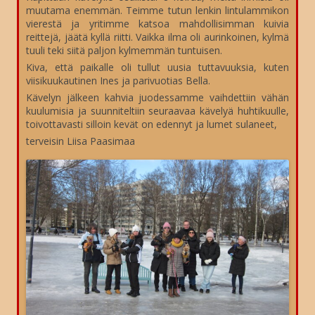
muutama enemmän. Teimme tutun lenkin lintulammikon
vierestä ja yritimme katsoa mahdollisimman kuivia
reittejä, jäätä kyllä riitti. Vaikka ilma oli aurinkoinen, kylmä
tuuli teki siitä paljon kylmemmän tuntuisen.
Kiva, että paikalle oli tullut uusia tuttavuuksia, kuten
viisikuukautinen Ines ja parivuotias Bella.
Kävelyn jälkeen kahvia juodessamme vaihdettiin vähän
kuulumisia ja suunniteltiin seuraavaa kävelyä huhtikuulle,
toivottavasti silloin kevät on edennyt ja lumet sulaneet,
terveisin Liisa Paasimaa