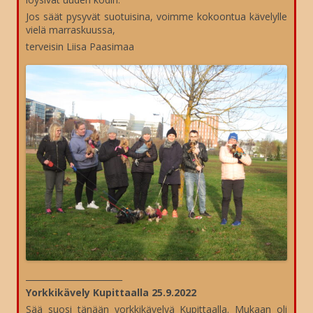
Jos säät pysyvät suotuisina, voimme kokoontua kävelylle
vielä marraskuussa,
terveisin Liisa Paasimaa
_______________________
Yorkkikävely Kupittaalla 25.9.2022
Sää suosi tänään yorkkikävelyä Kupittaalla. Mukaan oli