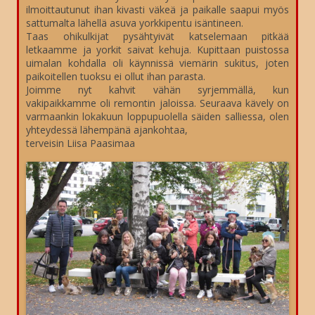
ilmoittautunut ihan kivasti väkeä ja paikalle saapui myös
sattumalta lähellä asuva yorkkipentu isäntineen.
Taas ohikulkijat pysähtyivät katselemaan pitkää
letkaamme ja yorkit saivat kehuja. Kupittaan puistossa
uimalan kohdalla oli käynnissä viemärin sukitus, joten
paikoitellen tuoksu ei ollut ihan parasta.
Joimme nyt kahvit vähän syrjemmällä, kun
vakipaikkamme oli remontin jaloissa. Seuraava kävely on
varmaankin lokakuun loppupuolella säiden salliessa, olen
yhteydessä lähempänä ajankohtaa,
terveisin Liisa Paasimaa