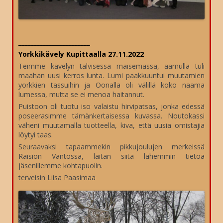
________________________
Yorkkikävely Kupittaalla 27.11.2022
Teimme kävelyn talvisessa maisemassa, aamulla tuli
maahan uusi kerros lunta. Lumi paakkuuntui muutamien
yorkkien tassuihin ja Oonalla oli välillä koko naama
lumessa, mutta se ei menoa haitannut.
Puistoon oli tuotu iso valaistu hirvipatsas, jonka edessä
poseerasimme tämänkertaisessa kuvassa. Noutokassi
väheni muutamalla tuotteella, kiva, että uusia omistajia
löytyi taas.
Seuraavaksi tapaammekin pikkujoulujen merkeissä
Raision Vantossa, laitan siitä lähemmin tietoa
jäsenillemme kohtapuolin.
terveisin Liisa Paasimaa