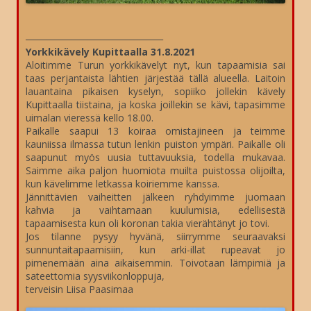
_________________________________
Yorkkikävely Kupittaalla 31.8.2021
Aloitimme Turun yorkkikävelyt nyt, kun tapaamisia sai
taas perjantaista lähtien järjestää tällä alueella. Laitoin
lauantaina pikaisen kyselyn, sopiiko jollekin kävely
Kupittaalla tiistaina, ja koska joillekin se kävi, tapasimme
uimalan vieressä kello 18.00.
Paikalle saapui 13 koiraa omistajineen ja teimme
kauniissa ilmassa tutun lenkin puiston ympäri. Paikalle oli
saapunut myös uusia tuttavuuksia, todella mukavaa.
Saimme aika paljon huomiota muilta puistossa olijoilta,
kun kävelimme letkassa koiriemme kanssa.
Jännittävien vaiheitten jälkeen ryhdyimme juomaan
kahvia ja vaihtamaan kuulumisia, edellisestä
tapaamisesta kun oli koronan takia vierähtänyt jo tovi.
Jos tilanne pysyy hyvänä, siirrymme seuraavaksi
sunnuntaitapaamisiin, kun arki-illat rupeavat jo
pimenemään aina aikaisemmin. Toivotaan lämpimiä ja
sateettomia syysviikonloppuja,
terveisin Liisa Paasimaa