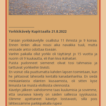
__________________
Yorkkikävely Kupittaalla 21.8.2022
Tänään yorkkikävelylle osallistui 11 ihmistä ja 9 koiraa.
Ennen lenkin alkua nousi aika navakka tuuli, mutta
vesisade antoi odottaa itseään.
Vanhin paikalla ollut yorkki oli täyttänyt jo 15 vuotta ja
nuorin oli 9 kuukautta, eli ihan kiva ikähaitari.
Puista pudonneet siemenet olivat tosi tahmaisia ja
tarttuivat yorkkeihin tiiviisti.
En voinut olla puuttumatta kahden lapsen toimintaan, kun
he jahtasivat läheisellä kentällä kanadanhanhia. En siedä
minkäänlaista eläinten kiusaamista, oli sitten kyse
linnuista tai muista elollisista olennoista.
Kävelyn jälkeen vaihdoimme taas kuulumisia ja sovimme,
että seuraava kävely on säiden salliessa syyskuussa.
Olimme ajoittaneet kävelyn loistavasti, sillä pois
lähtiessämme parkkipaikalla rupesi