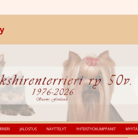
ry
RIERI
JALOSTUS
NÄYTTELYT
YHTEISTYÖKUMPPANIT
MYYTÄ