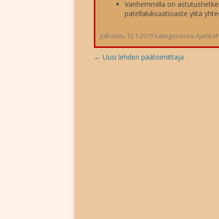
Vanhemmilla on astutushetkell
patellaluksaatioaste ylitä yht
Julkaistu
12.1.2019
kategoriassa
Ajankoh
Artikkelien
←
Uusi lehden päätoimittaja
selaus