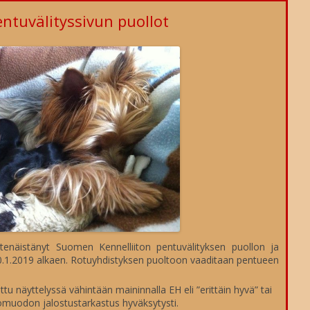
RIAA
YLEISTÄ
NÄYTTELYT
ntuvälityssivun puollot
ELMÄ
JALOSTUKSEN TAVOITEOHJELMA
VUODEN YORKSHIRENTERRIERI
TILANNE 2026
T JA
KASVATTAJIA
CLUB SHOW
TULOKSET 2025
JALOSTUSTARKASTUKSET
PERINNÖLLISIÄ VIKOJA JA -
KIERTOPALKINNOT
TULOKSET 2024
SAIRAUKSIA
NTA
JALOSTUSUROSLISTA
VALIOREKISTERI
TULOKSET 2023
VIRALLISET
SUOSITUKSET JALOSTUSKOIRILLE
YKKÖSPALKINTO
TULOKSET 2022
TERVEYSTARKASTUKSET
PENTULISTA
VINKKEJÄ VASTUULLISEEN
TULOKSET 2021
GEENITESTIT
PENNUN HANKINTAAN
KODINVAIHTAJAT
TULOKSET 2020
TERVEYSKYSELYT
TULOKSET 2019
yhtenäistänyt Suomen Kennelliiton pentuvälityksen puollon ja
TURKU
0.1.2019 alkaen. Rotuyhdistyksen puoltoon vaaditaan pentueen
TULOKSET 2018
TULOKSET 2017
u näyttelyssä vähintään maininnalla EH eli ”erittäin hyvä” tai
lkomuodon jalostustarkastus hyväksytysti.