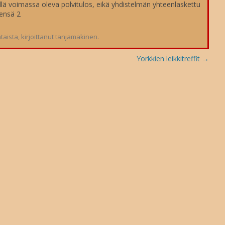
ä voimassa oleva polvitulos, eikä yhdistelmän yhteenlaskettu
TULOKSET 2016
eensä 2
TULOKSET 2015
taista
, kirjoittanut
tanjamakinen
.
AIEMMAT VUOD
Yorkkien leikkitreffit
→
SÄÄNNÖT