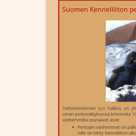
YHTEYSTIEDOT
RODUN HISTO
Suomen Kennelliiton pe
YHDISTYKSEN SÄÄNNÖT
ROTUMÄÄRIT
YHDISTYKSEN EETTISET OHJEE
ROTUINFOA
VAITIOLOVAKUUTUS
TERVEYS
JÄSENLEHTI
ROTUNEUVO
LIITY JÄSENEKSI
OSOITTEENMUUTOS
HISTORIAA
STANDAARI
Yorkshirenterrieri ry:n hallitus on 
ALUETOIMINTA
oman pentuvälityksensä kriteereitä 1
vanhemmilta seuraavat asiat:
Pentujen vanhemmat on palkitt
niille on tehty Kennelliiton u