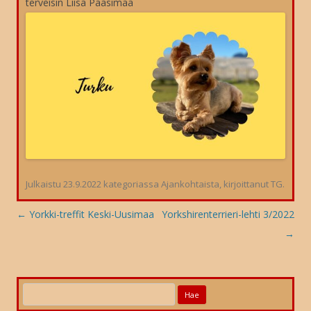
terveisin Liisa Paasimaa
Julkaistu
23.9.2022
kategoriassa
Ajankohtaista
, kirjoittanut
TG
.
Artikkelien
←
Yorkki-treffit Keski-Uusimaa
Yorkshirenterrieri-lehti 3/2022
selaus
→
Haku: