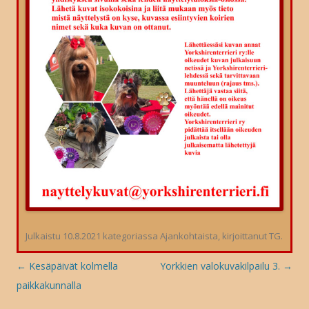
Julkaistu
10.8.2021
kategoriassa
Ajankohtaista
, kirjoittanut
TG
.
Artikkelien
←
Kesäpäivät kolmella
Yorkkien valokuvakilpailu 3.
→
selaus
paikkakunnalla