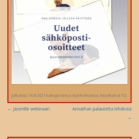
Julkaistu
14.4.2021
kategoriassa
Ajankohtaista
, kirjoittanut
TG
.
Artikkelien
←
Jäsenille webinaari
Annathan palautetta lehdestä
selaus
→