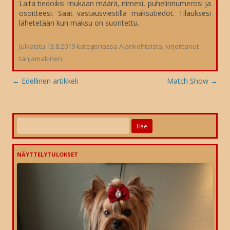
Laita tiedoiksi mukaan määrä, nimesi, puhelinnumerosi ja
osoitteesi. Saat vastausviestillä maksutiedot. Tilauksesi
lähetetään kun maksu on suoritettu.
Julkaistu
13.8.2019
kategoriassa
Ajankohtaista
, kirjoittanut
tanjamakinen
.
Artikkelien
←
Edellinen artikkeli
Match Show
→
selaus
Haku:
NÄYTTELYTULOKSET