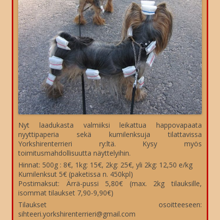
Nyt laadukasta valmiiksi leikattua happovapaata
nyyttipaperia sekä kumilenksuja tilattavissa
Yorkshirenterrieri ry:ltä. Kysy myös
toimitusmahdollisuutta näyttelyihin.
Hinnat: 500g : 8€, 1kg: 15€, 2kg: 25€, yli 2kg: 12,50 e/kg
Kumilenksut 5€ (paketissa n. 450kpl)
Postimaksut: Ärrä-pussi 5,80€ (max. 2kg tilauksille,
isommat tilaukset 7,90-9,90€)
Tilaukset osoitteeseen:
sihteeri.yorkshirenterrieri@gmail.com