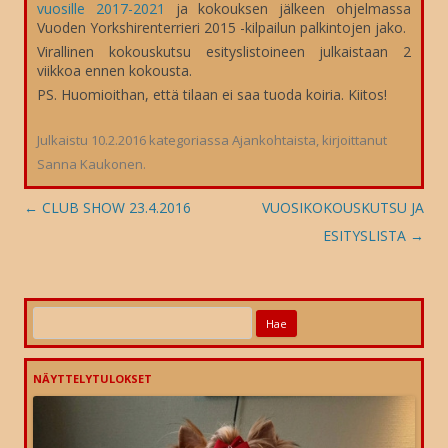
vuosille 2017-2021
ja kokouksen jälkeen ohjelmassa
Vuoden Yorkshirenterrieri 2015 -kilpailun palkintojen jako.
Virallinen kokouskutsu esityslistoineen julkaistaan 2
viikkoa ennen kokousta.
PS. Huomioithan, että tilaan ei saa tuoda koiria. Kiitos!
Julkaistu
10.2.2016
kategoriassa
Ajankohtaista
, kirjoittanut
Sanna Kaukonen
.
Artikkelien
←
CLUB SHOW 23.4.2016
VUOSIKOKOUSKUTSU JA
selaus
ESITYSLISTA
→
Haku:
NÄYTTELYTULOKSET