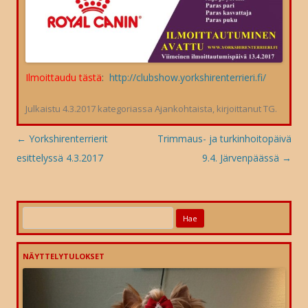
Ilmoittaudu tästä
:
http://clubshow.yorkshirenterrieri.fi/
Julkaistu
4.3.2017
kategoriassa
Ajankohtaista
, kirjoittanut
TG
.
Artikkelien
←
Yorkshirenterrierit
Trimmaus- ja turkinhoitopäivä
selaus
esittelyssä 4.3.2017
9.4. Järvenpäässä
→
Haku:
NÄYTTELYTULOKSET