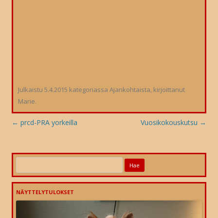
Julkaistu
5.4.2015
kategoriassa
Ajankohtaista
, kirjoittanut
Marie
.
Artikkelien
←
prcd-PRA yorkeilla
Vuosikokouskutsu
→
selaus
Haku:
NÄYTTELYTULOKSET