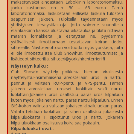
maksettavaksi ainoastaan Laboklinin laboratoriomaksu,
jonka kustannus on n. 50 – 65 euroa. Tämä
laboratoriomaksu laskutetaan erillisellä laskulla tulosten
saapumisen jälkeen. Tuloksilla täydennetään myös
yhdistyksen terveystilastoja. Jotta voimme suunnitella
eläinlääkärin kanssa alustavaa aikataulua ja tilata riittävän
määrän lomakkeita ja esitäyttää ne, pyydämme
ystävällisesti ilmoittamaan testattavan koiran tiedot
sihteerille. Näytteenottoon voi tuoda myös yorkkeja, joita
ei ole ilmoitettu itse Club Showhun. Ilmoittautumiset ja
lisätiedot sihteeriltä, sihteeri@yorkshirenterrieri.fi
Näyttelyn kulku :
Club Show´n näyttely poikkeaa hieman virallisesta
näyttelystä.Ensimmäisenä arvostellaan uros- ja narttu-
pennut ja valitaan ROP-pentu ja VPS-pentu. Tämän
jälkeen arvostellaan urokset luokittain sekä nartut
luokittain.Jokainen uros osallistuu paras uros kilpailuun
kuten myös jokainen narttu paras narttu kilpailuun. Ennen
BIS-koiran valintaa valitaan jokaisen kilpailuluokan paras.
Valinta tehdään luokittain ja siihen osallistuu jokaisesta
kilpailuluokasta 1. sijoittunut uros ja narttu. Jokainen
kilpailuluokkaan osallistuva koira saa pokaalin.
Kilpailuluokat ovat
: