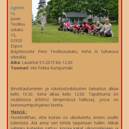
:
AgiMes
ta
,
Juvan
Teollisu
uskatu
15,
02920
Espoo
(käyntiosoite Pieni Teollisuuskatu, Kehä III tultaessa
oikealla)
Aika
: Lauantai 9.5.2015 klo 12.00
Tuomari
: Veli-Pekka Kumpumäki
Ilmoittautuminen ja rokotustodistusten tarkastus alkaa
kello 10.30. Kehä alkaa kello 12.00. Tapahtuma on
sisätiloissa (650m2 lämpimässä hallissa), jossa on
keinonurmipohjainen kenttä.
Yleistä :
Huolehdithan, että koirasi on ulkoilutettu ennen sisälle
tulemista. Älä anna sen tehdä tarpeitaan halliin. Mikäli
vahinko kuitenkin sattuu, korjaa kakat ulkoroskikseen ja