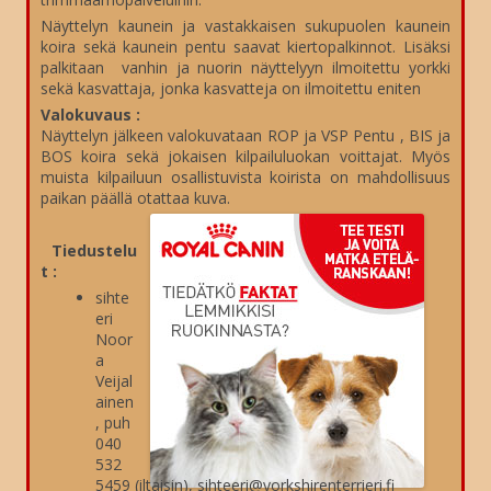
Näyttelyn kaunein ja vastakkaisen sukupuolen kaunein
koira sekä kaunein pentu saavat kiertopalkinnot. Lisäksi
palkitaan vanhin ja nuorin näyttelyyn ilmoitettu yorkki
sekä kasvattaja, jonka kasvatteja on ilmoitettu eniten
Valokuvaus :
Näyttelyn jälkeen valokuvataan ROP ja VSP Pentu , BIS ja
BOS koira sekä jokaisen kilpailuluokan voittajat. Myös
muista kilpailuun osallistuvista koirista on mahdollisuus
paikan päällä otattaa kuva.
Tiedustelu
t :
sihte
eri
Noor
a
Veijal
ainen
, puh
040
532
5459 (iltaisin), sihteeri@yorkshirenterrieri.fi