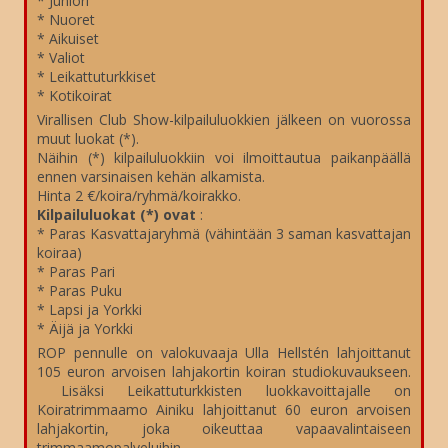
* Juniori
* Nuoret
* Aikuiset
* Valiot
* Leikattuturkkiset
* Kotikoirat
Virallisen Club Show-kilpailuluokkien jälkeen on vuorossa
muut luokat (*).
Näihin (*) kilpailuluokkiin voi ilmoittautua paikanpäällä
ennen varsinaisen kehän alkamista.
Hinta 2 €/koira/ryhmä/koirakko.
Kilpailuluokat (*) ovat
:
* Paras Kasvattajaryhmä (vähintään 3 saman kasvattajan
koiraa)
* Paras Pari
* Paras Puku
* Lapsi ja Yorkki
* Äijä ja Yorkki
ROP pennulle on valokuvaaja Ulla Hellstén lahjoittanut
105 euron arvoisen lahjakortin koiran studiokuvaukseen.
Lisäksi Leikattuturkkisten luokkavoittajalle on
Koiratrimmaamo Ainiku lahjoittanut 60 euron arvoisen
lahjakortin, joka oikeuttaa vapaavalintaiseen
trimmaamopalveluihin.