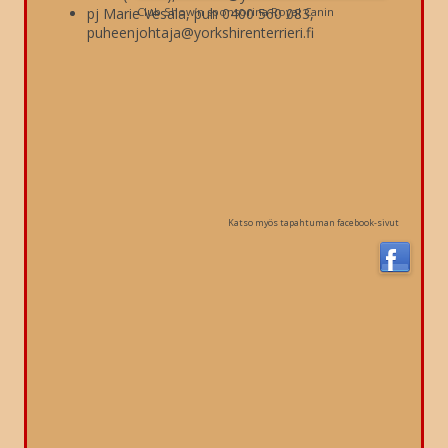
pj Marie Vesala, puh 0400 560 083,
Club Show’n sponsorina Royal Canin
puheenjohtaja@yorkshirenterrieri.fi
Katso myös tapahtuman facebook-sivut