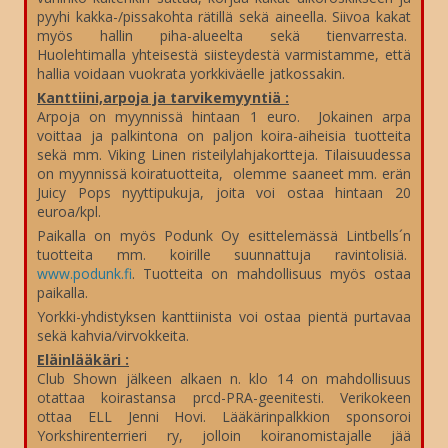
pyyhi kakka-/pissakohta rätillä sekä aineella. Siivoa kakat
myös hallin piha-alueelta sekä tienvarresta.
Huolehtimalla yhteisestä siisteydestä varmistamme, että
hallia voidaan vuokrata yorkkiväelle jatkossakin.
Kanttiini,arpoja ja tarvikemyyntiä :
Arpoja on myynnissä hintaan 1 euro. Jokainen arpa
voittaa ja palkintona on paljon koira-aiheisia tuotteita
sekä mm. Viking Linen risteilylahjakortteja. Tilaisuudessa
on myynnissä koiratuotteita, olemme saaneet mm. erän
Juicy Pops nyyttipukuja, joita voi ostaa hintaan 20
euroa/kpl.
Paikalla on myös Podunk Oy esittelemässä Lintbells´n
tuotteita mm. koirille suunnattuja ravintolisiä.
www.podunk.fi
. Tuotteita on mahdollisuus myös ostaa
paikalla.
Yorkki-yhdistyksen kanttiinista voi ostaa pientä purtavaa
sekä kahvia/virvokkeita.
Eläinlääkäri :
Club Shown jälkeen alkaen n. klo 14 on mahdollisuus
otattaa koirastansa prcd-PRA-geenitesti. Verikokeen
ottaa ELL Jenni Hovi. Lääkärinpalkkion sponsoroi
Yorkshirenterrieri ry, jolloin koiranomistajalle jää