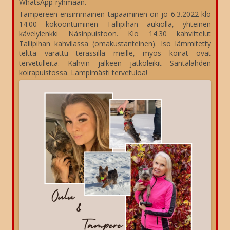
WhatsApp-ryhmään.
Tampereen ensimmäinen tapaaminen on jo 6.3.2022 klo
14.00 kokoontuminen Tallipihan aukiolla, yhteinen
kävelylenkki Näsinpuistoon. Klo 14.30 kahvittelut
Tallipihan kahvilassa (omakustanteinen). Iso lämmitetty
teltta varattu terassilla meille, myös koirat ovat
tervetulleita. Kahvin jälkeen jatkoleikit Santalahden
koirapuistossa. Lämpimästi tervetuloa!