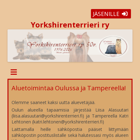
JÄSENILLE
Yorkshirenterrieri ry
Aluetoimintaa Oulussa ja Tampereella!
Olemme saaneet kaksi uutta aluevetäjää.
Oulun alueella tapaamisia järjestää Liisa Alasuutari
(liisa.alasuutari@yorkshirenterrieri.fi) ja Tampereella Katri
Lehtonen (katri.lehtonen@yorkshirenterrieri.fi)
Laittamalla heille sähköpostia pääset liittymään
sähköpostin postituslistalle sekä halutessasi myös alueen