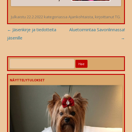
Julkaistu
22.2.2022
kategoriassa
Ajankohtaista
, kirjoittanut
TG
.
Artikkelien
←
Jäsenkirje ja tiedotteita
Aluetoimintaa Savonlinnassa!
selaus
jäsenille
→
Haku:
NÄYTTELYTULOKSET