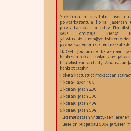
Yorkshirenterrieri ry tukee jäseniä 
polvitarkastettuja koiria. Jäsenten
polvitarkastukset on tehty. Tiedoiksi 
sekä omistaja. Tiedot tule
jalostustoimikunta@yorkshirenterri
pyytää koirien omistajien maksutied
HUOM! Joudumme keräämään jäsen
henkilötunnukset säilytetään jalos
tulorekisteriin on tehty. Ainoastaan
henkilötietoihin.
Polvitarkastustuet maksetaan seuraav
1 koira/ jäsen 10€
2 koiraa/ jäsen 20€
3 koiraa/ jäsen 30€
4 koiraa/ jäsen 40€
5 koiraa/ jäsen 50€
Tuki maksetaan yhdistyksen jäsenen o
Tuelle on budjetoitu 500€ ja tukien