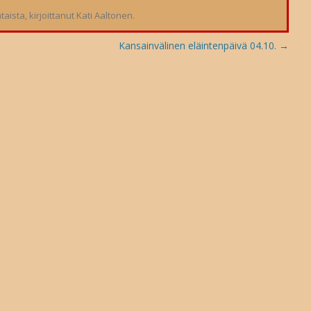
taista
, kirjoittanut
Kati Aaltonen
.
Kansainvälinen eläintenpäivä 04.10.
→