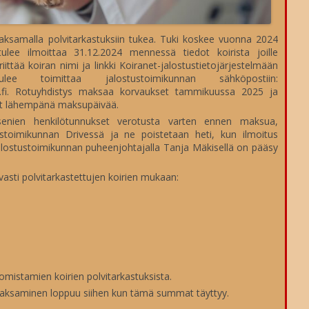
TULOKSET 2016
TULOKSET 2015
maksamalla polvitarkastuksiin tukea. Tuki koskee vuonna 2024
 tulee ilmoittaa 31.12.2024 mennessä tiedot koirista joille
AIEMMAT VUOD
riittää koiran nimi ja linkki Koiranet-jalostustietojärjestelmään
e toimittaa jalostustoimikunnan sähköpostiin:
eri.fi. Rotuyhdistys maksaa korvaukset tammikuussa 2025 ja
SÄÄNNÖT
ot lähempänä maksupäivää.
ien henkilötunnukset verotusta varten ennen maksua,
tustoimikunnan Drivessä ja ne poistetaan heti, kun ilmoitus
 Jalostustoimikunnan puheenjohtajalla Tanja Mäkisellä on pääsy
asti polvitarkastettujen koirien mukaan:
mistamien koirien polvitarkastuksista.
 maksaminen loppuu siihen kun tämä summa
t täyttyy.