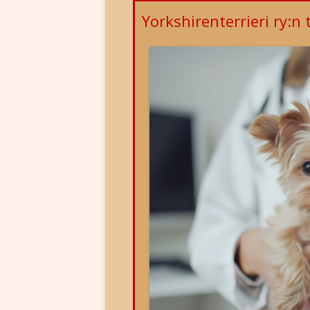
YHTEYSTIEDOT
RODUN HISTO
Yorkshirenterrieri ry:n 
YHDISTYKSEN SÄÄNNÖT
ROTUMÄÄRIT
YHDISTYKSEN EETTISET OHJEE
ROTUINFOA
VAITIOLOVAKUUTUS
TERVEYS
JÄSENLEHTI
ROTUNEUVO
LIITY JÄSENEKSI
OSOITTEENMUUTOS
HISTORIAA
STANDAARI
ALUETOIMINTA