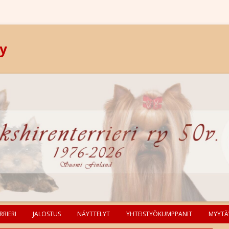
ry
RIERI
JALOSTUS
NÄYTTELYT
YHTEISTYÖKUMPPANIT
MYYTÄ