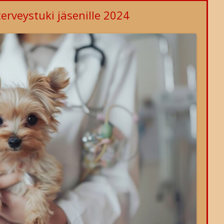
RIAA
YLEISTÄ
NÄYTTELYT
terveystuki jäsenille 2024
ELMÄ
JALOSTUKSEN TAVOITEOHJELMA
VUODEN YORKSHIRENTERRIERI
TILANNE 2026
T JA
KASVATTAJIA
CLUB SHOW
TULOKSET 2025
JALOSTUSTARKASTUKSET
PERINNÖLLISIÄ VIKOJA JA -
KIERTOPALKINNOT
TULOKSET 2024
SAIRAUKSIA
NTA
JALOSTUSUROSLISTA
VALIOREKISTERI
TULOKSET 2023
VIRALLISET
SUOSITUKSET JALOSTUSKOIRILLE
YKKÖSPALKINTO
TULOKSET 2022
TERVEYSTARKASTUKSET
PENTULISTA
VINKKEJÄ VASTUULLISEEN
TULOKSET 2021
GEENITESTIT
PENNUN HANKINTAAN
KODINVAIHTAJAT
TULOKSET 2020
TERVEYSKYSELYT
TULOKSET 2019
TURKU
TULOKSET 2018
TULOKSET 2017