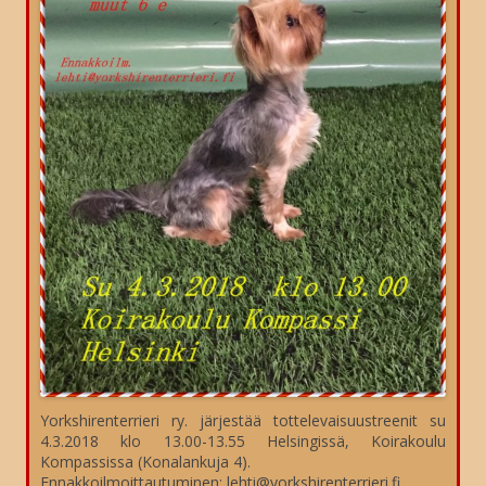
Yorkshirenterrieri ry. järjestää tottelevaisuustreenit su
4.3.2018 klo 13.00-13.55 Helsingissä, Koirakoulu
Kompassissa (Konalankuja 4).
Ennakkoilmoittautuminen: lehti@yorkshirenterrieri.fi