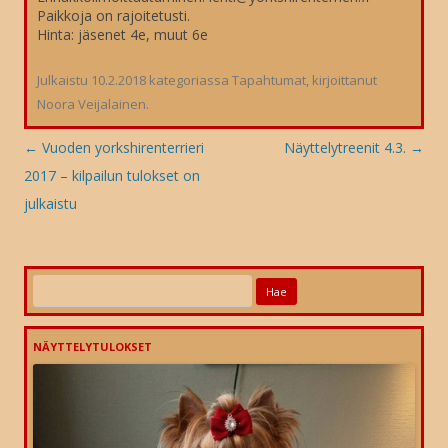
Paikkoja on rajoitetusti.
Hinta: jäsenet 4e, muut 6e
Julkaistu
10.2.2018
kategoriassa
Tapahtumat
, kirjoittanut
Noora Veijalainen
.
Artikkelien
←
Vuoden yorkshirenterrieri
Näyttelytreenit 4.3.
→
selaus
2017 – kilpailun tulokset on
julkaistu
Haku:
NÄYTTELYTULOKSET