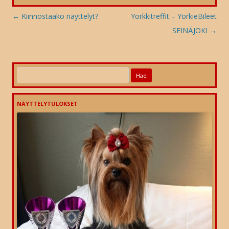
Artikkelien
←
Kiinnostaako näyttelyt?
Yorkkitreffit – YorkieBileet
selaus
SEINÄJOKI
→
Haku:
NÄYTTELYTULOKSET