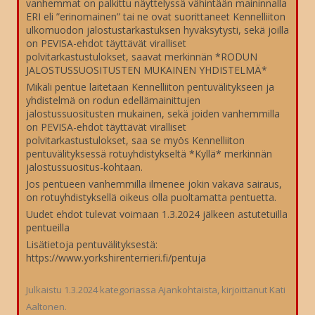
vanhemmat on palkittu näyttelyssä vähintään maininnalla
ERI eli ”erinomainen” tai ne ovat suorittaneet Kennelliiton
ulkomuodon jalostustarkastuksen hyväksytysti, sekä joilla
on PEVISA-ehdot täyttävät viralliset
polvitarkastustulokset, saavat merkinnän *RODUN
JALOSTUSSUOSITUSTEN MUKAINEN YHDISTELMÄ*
Mikäli pentue laitetaan Kennelliiton pentuvälitykseen ja
yhdistelmä on rodun edellämainittujen
jalostussuositusten mukainen, sekä joiden vanhemmilla
on PEVISA-ehdot täyttävät viralliset
polvitarkastustulokset, saa se myös Kennelliiton
pentuvälityksessä rotuyhdistykseltä *Kyllä* merkinnän
jalostussuositus-kohtaan.
Jos pentueen vanhemmilla ilmenee jokin vakava sairaus,
on rotuyhdistyksellä oikeus olla puoltamatta pentuetta.
Uudet ehdot tulevat voimaan 1.3.2024 jälkeen astutetuilla
pentueilla
Lisätietoja pentuvälityksestä:
https://www.yorkshirenterrieri.fi/pentuja
Julkaistu
1.3.2024
kategoriassa
Ajankohtaista
, kirjoittanut
Kati
Aaltonen
.