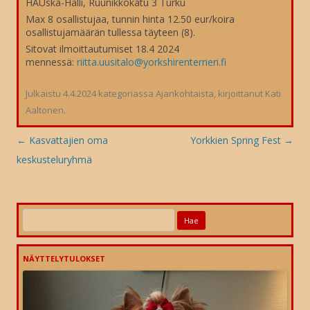
HAUska-Halli, Ruunikkokatu 3 Turku
Max 8 osallistujaa, tunnin hinta 12.50 eur/koira
osallistujamäärän tullessa täyteen (8).
Sitovat ilmoittautumiset 18.4 2024
mennessä:
riitta.uusitalo@yorkshirenterrieri.fi
Julkaistu
4.4.2024
kategoriassa
Ajankohtaista
, kirjoittanut
Kati
Aaltonen
.
Artikkelien
←
Kasvattajien oma
Yorkkien Spring Fest
→
selaus
keskusteluryhmä
Haku:
NÄYTTELYTULOKSET