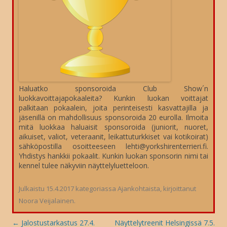
Haluatko sponsoroida Club Show´n
luokkavoittajapokaaleita? Kunkin luokan voittajat
palkitaan pokaalein, joita perinteisesti kasvattajilla ja
jäsenillä on mahdollisuus sponsoroida 20 eurolla. Ilmoita
mitä luokkaa haluaisit sponsoroida (juniorit, nuoret,
aikuiset, valiot, veteraanit, leikattuturkkiset vai kotikoirat)
sähköpostilla osoitteeseen lehti@yorkshirenterrieri.fi.
Yhdistys hankkii pokaalit. Kunkin luokan sponsorin nimi tai
kennel tulee näkyviin näyttelyluetteloon.
Julkaistu
15.4.2017
kategoriassa
Ajankohtaista
, kirjoittanut
Noora Veijalainen
.
Artikkelien
←
Jalostustarkastus 27.4.
Näyttelytreenit Helsingissä 7.5.