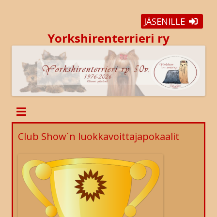
JÄSENILLE
Yorkshirenterrieri ry
Club Show´n luokkavoittajapokaalit