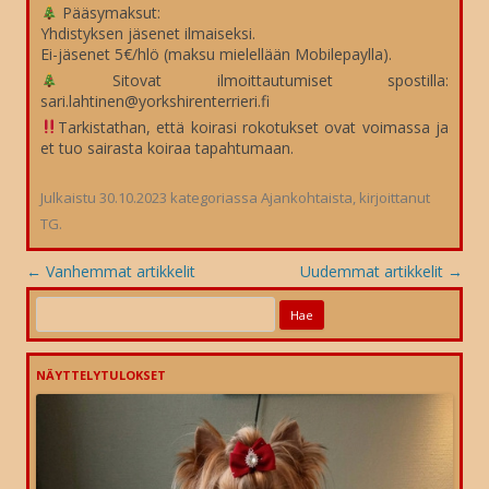
Pääsymaksut:
Yhdistyksen jäsenet ilmaiseksi.
Ei-jäsenet 5€/hlö (maksu mielellään Mobilepaylla).
Sitovat ilmoittautumiset spostilla:
sari.lahtinen@yorkshirenterrieri.fi
Tarkistathan, että koirasi rokotukset ovat voimassa ja
et tuo sairasta koiraa tapahtumaan.
Julkaistu
30.10.2023
kategoriassa
Ajankohtaista
, kirjoittanut
TG
.
Artikkelien
←
Vanhemmat artikkelit
Uudemmat artikkelit
→
selaus
Haku:
NÄYTTELYTULOKSET