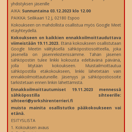
yhdistyksen jäsenille
AIKA:
Sunnuntaina 03.12.2023 klo 12.00
PAIKKA: Seilikaari 12 J, 02180 Espoo
Kokoukseen on mahdollista osallistua myös Google Meet
etäyhteydellä.
Kokoukseen on kaikkien ennakkoilmoittauduttava
viimeistään 19.11.2023.
Etänä kokoukseen osallistutaan
Google Meetin välityksellä sähköpostiosoitteella, joka
jäsenellä on jäsenrekisterissämme. Tähän jäsenen
sähköpostiin tulee linkki kokousta edeltävänä päivänä,
jolla liitytään kokoukseen. Muistailmoittautua
sähköpostilla etäkokoukseen, linkki lähetetään vain
ennakkoilmoittautuneille. Jäsenyys ja sähköpostiosoite
tarkistetaan ennen linkin lähettämistä.
Ennakkoilmoittautumiset 19.11.2023 mennessä
sähköpostilla sihteerille:
sihteeri@yorkshirenterrieri.fi
muista mainita osallistutko pääkokoukseen vai
etänä.
ESITYSLISTA
1. Kokouksen avaus