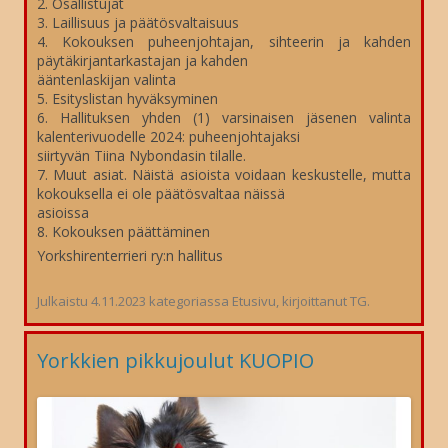
2. Osallistujat
3. Laillisuus ja päätösvaltaisuus
4. Kokouksen puheenjohtajan, sihteerin ja kahden
päytäkirjantarkastajan ja kahden
ääntenlaskijan valinta
5. Esityslistan hyväksyminen
6. Hallituksen yhden (1) varsinaisen jäsenen valinta
kalenterivuodelle 2024: puheenjohtajaksi
siirtyvän Tiina Nybondasin tilalle.
7. Muut asiat. Näistä asioista voidaan keskustelle, mutta
kokouksella ei ole päätösvaltaa näissä
asioissa
8. Kokouksen päättäminen
Yorkshirenterrieri ry:n hallitus
Julkaistu
4.11.2023
kategoriassa
Etusivu
, kirjoittanut
TG
.
Yorkkien pikkujoulut KUOPIO