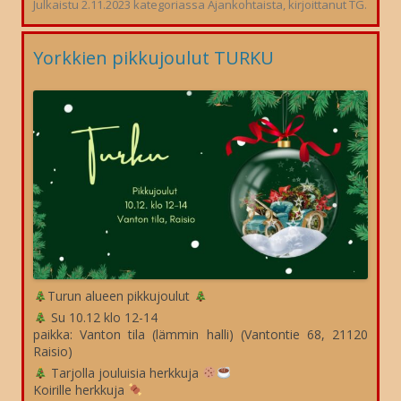
Julkaistu
2.11.2023
kategoriassa
Ajankohtaista
, kirjoittanut
TG
.
Yorkkien pikkujoulut TURKU
Turun alueen pikkujoulut
Su 10.12 klo 12-14
paikka: Vanton tila (lämmin halli) (Vantontie 68, 21120
Raisio)
Tarjolla jouluisia herkkuja
Koirille herkkuja