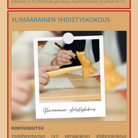
Julkaistu
3.12.2023
kategoriassa
Ajankohtaista
, kirjoittanut
TG
.
YLIMÄÄRÄINEN YHDISTYSKOKOUS
KOKOUSKUTSU
Yorkshirenterrieri ry:n ylimääräinen yhdistyskokous