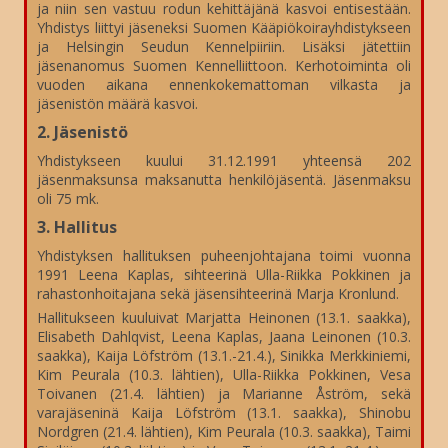
ja niin sen vastuu rodun kehittäjänä kasvoi entisestään.
Yhdistys liittyi jäseneksi Suomen Kääpiökoirayhdistykseen
ja Helsingin Seudun Kennelpiiriin. Lisäksi jätettiin
jäsenanomus Suomen Kennelliittoon. Kerhotoiminta oli
vuoden aikana ennenkokemattoman vilkasta ja
jäsenistön määrä kasvoi.
2. Jäsenistö
Yhdistykseen kuului 31.12.1991 yhteensä 202
jäsenmaksunsa maksanutta henkilöjäsentä. Jäsenmaksu
oli 75 mk.
3. Hallitus
Yhdistyksen hallituksen puheenjohtajana toimi vuonna
1991 Leena Kaplas, sihteerinä Ulla-Riikka Pokkinen ja
rahastonhoitajana sekä jäsensihteerinä Marja Kronlund.
Hallitukseen kuuluivat Marjatta Heinonen (13.1. saakka),
Elisabeth Dahlqvist, Leena Kaplas, Jaana Leinonen (10.3.
saakka), Kaija Löfström (13.1.-21.4.), Sinikka Merkkiniemi,
Kim Peurala (10.3. lähtien), Ulla-Riikka Pokkinen, Vesa
Toivanen (21.4. lähtien) ja Marianne Åström, sekä
varajäseninä Kaija Löfström (13.1. saakka), Shinobu
Nordgren (21.4. lähtien), Kim Peurala (10.3. saakka), Taimi