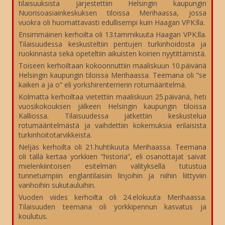
tilaisuuksista järjestettiin Helsingin kaupungin
Nuorisoasiainkeskuksen tiloissa Merihaassa, jossa
vuokra oli huomattavasti edullisempi kuin Haagan VPK:lla.
Ensimmäinen kerhoilta oli 13.tammikuuta Haagan VPK:lla.
Tilaisuudessa keskusteltiin pentujen turkinhoidosta ja
ruokinnasta sekä opeteltiin aikuisten koirien nyytittämistä.
Toiseen kerhoiltaan kokoonnuttiin maaliskuun 10.päivänä
Helsingin kaupungin tiloissa Merihaassa. Teemana oli ”se
kaiken a ja o” eli yorkshirenterrierin rotumääritelmä.
Kolmatta kerhoiltaa vietettiin maaliskuun 25.päivänä, heti
vuosikokouksen jälkeen Helsingin kaupungin tiloissa
Kalliossa. Tilaisuudessa jatkettiin keskustelua
rotumääritelmästä ja vaihdettiin kokemuksia erilaisista
turkinhoitotarvikkeista.
Neljäs kerhoilta oli 21.huhtikuuta Merihaassa. Teemana
oli tällä kertaa yorkkien ”historia”, eli osanottajat saivat
mielenkiintoisen esitelmän välityksellä tutustua
tunnetuimpiin englantilaisiin linjoihin ja niihin liittyviin
vanhoihin sukutauluihin.
Vuoden viides kerhoilta oli 24.elokuuta Merihaassa.
Tilaisuuden teemana oli yorkkipennun kasvatus ja
koulutus.