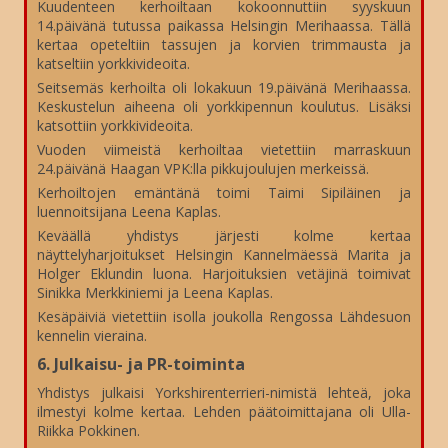
Kuudenteen kerhoiltaan kokoonnuttiin syyskuun
14.päivänä tutussa paikassa Helsingin Merihaassa. Tällä
kertaa opeteltiin tassujen ja korvien trimmausta ja
katseltiin yorkkivideoita.
Seitsemäs kerhoilta oli lokakuun 19.päivänä Merihaassa.
Keskustelun aiheena oli yorkkipennun koulutus. Lisäksi
katsottiin yorkkivideoita.
Vuoden viimeistä kerhoiltaa vietettiin marraskuun
24.päivänä Haagan VPK:lla pikkujoulujen merkeissä.
Kerhoiltojen emäntänä toimi Taimi Sipiläinen ja
luennoitsijana Leena Kaplas.
Keväällä yhdistys järjesti kolme kertaa
näyttelyharjoitukset Helsingin Kannelmäessä Marita ja
Holger Eklundin luona. Harjoituksien vetäjinä toimivat
Sinikka Merkkiniemi ja Leena Kaplas.
Kesäpäiviä vietettiin isolla joukolla Rengossa Lähdesuon
kennelin vieraina.
6. Julkaisu- ja PR-toiminta
Yhdistys julkaisi Yorkshirenterrieri-nimistä lehteä, joka
ilmestyi kolme kertaa. Lehden päätoimittajana oli Ulla-
Riikka Pokkinen.