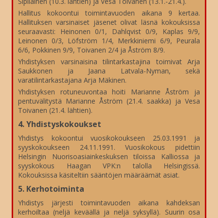
Sipiläinen (10.3. lähtien) ja Vesa Toivanen (13.1.-21.4.).
Hallitus kokoontui toimintavuoden aikana 9 kertaa.
Hallituksen varsinaiset jäsenet olivat läsnä kokouksissa
seuraavasti: Heinonen 0/1, Dahlqvist 0/9, Kaplas 9/9,
Leinonen 0/3, Löfström 1/4, Merkkiniemi 6/9, Peurala
6/6, Pokkinen 9/9, Toivanen 2/4 ja Åström 8/9.
Yhdistyksen varsinaisina tilintarkastajina toimivat Arja
Saukkonen ja Jaana Latvala-Nyman, sekä
varatilintarkastajana Arja Mäkinen.
Yhdistyksen rotuneuvontaa hoiti Marianne Åström ja
pentuvälitystä Marianne Åström (21.4. saakka) ja Vesa
Toivanen (21.4. lähtien).
4. Yhdistyskokoukset
Yhdistys kokoontui vuosikokoukseen 25.03.1991 ja
syyskokoukseen 24.11.1991. Vuosikokous pidettiin
Helsingin Nuorisoasiainkeskuksen tiloissa Kalliossa ja
syyskokous Haagan VPK:n talolla Helsingissä.
Kokouksissa käsiteltiin sääntöjen määräämät asiat.
5. Kerhotoiminta
Yhdistys järjesti toimintavuoden aikana kahdeksan
kerhoiltaa (neljä keväällä ja neljä syksyllä). Suurin osa