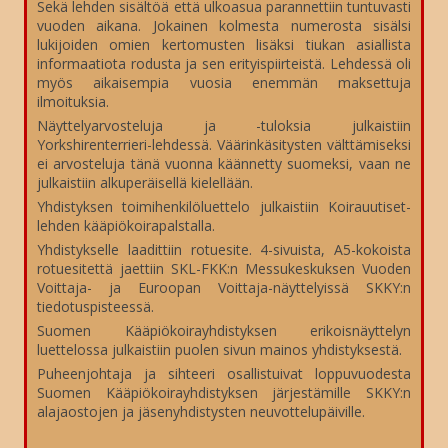
Sekä lehden sisältöä että ulkoasua parannettiin tuntuvasti
vuoden aikana. Jokainen kolmesta numerosta sisälsi
lukijoiden omien kertomusten lisäksi tiukan asiallista
informaatiota rodusta ja sen erityispiirteistä. Lehdessä oli
myös aikaisempia vuosia enemmän maksettuja
ilmoituksia.
Näyttelyarvosteluja ja -tuloksia julkaistiin
Yorkshirenterrieri-lehdessä. Väärinkäsitysten välttämiseksi
ei arvosteluja tänä vuonna käännetty suomeksi, vaan ne
julkaistiin alkuperäisellä kielellään.
Yhdistyksen toimihenkilöluettelo julkaistiin Koirauutiset-
lehden kääpiökoirapalstalla.
Yhdistykselle laadittiin rotuesite. 4-sivuista, A5-kokoista
rotuesitettä jaettiin SKL-FKK:n Messukeskuksen Vuoden
Voittaja- ja Euroopan Voittaja-näyttelyissä SKKY:n
tiedotuspisteessä.
Suomen Kääpiökoirayhdistyksen erikoisnäyttelyn
luettelossa julkaistiin puolen sivun mainos yhdistyksestä.
Puheenjohtaja ja sihteeri osallistuivat loppuvuodesta
Suomen Kääpiökoirayhdistyksen järjestämille SKKY:n
alajaostojen ja jäsenyhdistysten neuvottelupäiville.