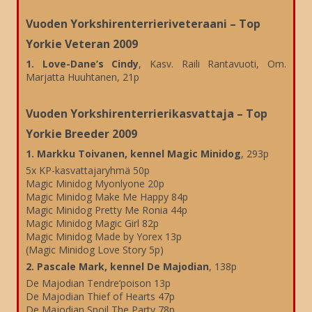
Vuoden Yorkshirenterrieriveteraani – Top
Yorkie Veteran 2009
1. Love-Dane’s Cindy
, Kasv. Raili Rantavuoti, Om.
Marjatta Huuhtanen, 21p
Vuoden Yorkshirenterrierikasvattaja – Top
Yorkie Breeder 2009
1. Markku Toivanen, kennel Magic Minidog
, 293p
5x KP-kasvattajaryhmä 50p
Magic Minidog Myonlyone 20p
Magic Minidog Make Me Happy 84p
Magic Minidog Pretty Me Ronia 44p
Magic Minidog Magic Girl 82p
Magic Minidog Made by Yorex 13p
(Magic Minidog Love Story 5p)
2. Pascale Mark, kennel De Majodian
, 138p
De Majodian Tendre’poison 13p
De Majodian Thief of Hearts 47p
De Majodian Spoil The Party 78p