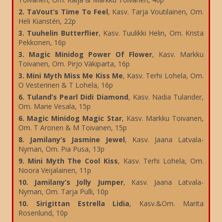
2. TaVout’s Time To Feel
, Kasv. Tarja Voutilainen, Om.
Heli Kianstén, 22p
3. Tuuhelin Butterflier
, Kasv. Tuulikki Helin, Om. Krista
Pekkonen, 16p
3. Magic Minidog Power Of Flower
, Kasv. Markku
Toivanen, Om. Pirjo Väkiparta, 16p
3. Mini Myth Miss Me Kiss Me
, Kasv. Terhi Lohela, Om.
O Vesterinen & T Lohela, 16p
6. Tuland’s Pearl Didi Diamond
, Kasv. Nadia Tulander,
Om. Marie Vesala, 15p
6. Magic Minidog Magic Star
, Kasv. Markku Toivanen,
Om. T Aronen & M Toivanen, 15p
8. Jamilany’s Jasmine Jewel
, Kasv. Jaana Latvala-
Nyman, Om. Pia Pusa, 13p
9. Mini Myth The Cool Kiss
, Kasv. Terhi Lohela, Om.
Noora Veijalainen, 11p
10. Jamilany’s Jolly Jumper
, Kasv. Jaana Latvala-
Nyman, Om. Tarja Pulli, 10p
10. Sirigittan Estrella Lidia
, Kasv.&Om. Marita
Rosenlund, 10p