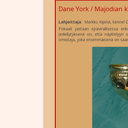
YHTEYSTIEDOT
RODUN HISTO
Dane York / Majodian ki
YHDISTYKSEN SÄÄNNÖT
ROTUMÄÄRIT
Lahjoittaja
: Markku Kipinä, kennel 
YHDISTYKSEN EETTISET OHJEE
ROTUINFOA
Pokaali jaetaan epävirallisessa eri
VAITIOLOVAKUUTUS
(edellytyksenä on, että näyttelyyn
TERVEYS
omistaja, joka ensimmäisenä on saanu
JÄSENLEHTI
ROTUNEUVO
LIITY JÄSENEKSI
OSOITTEENMUUTOS
HISTORIAA
STANDAARI
ALUETOIMINTA