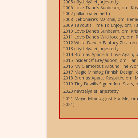
2005 näyttelyä ei järjestetty
2006 Love-Dane’s Sunbeam, om. Krist
2007 palkintoa ei jaettu
2008 Debonaire’s Marshal, om. Berni
2009 TaVout’s Time To Enjoy, om. Tar
2010 Love-Dane’s Sunbeam, om. Krist
2011 Love-Dane’s Wild Jocelyn, om. Ra
2012 White Dancer Fantacy Zizz, om.
2013 näyttelyä ei järjestetty
2014 Bromas Aparte In Love Again,
2015 Insider Of Bregadoon, om. Tanj
2016 My Glamorous Around The World
2017 Magic Minidog Finnish Design, 
2018 Bromas Aparte Rasputin, om. M
2019 Tiny Dewills Signed Into Stars
2020 näyttelyä ei järjestetty
2021 Magic Minidog Just For Me, om.
2021)