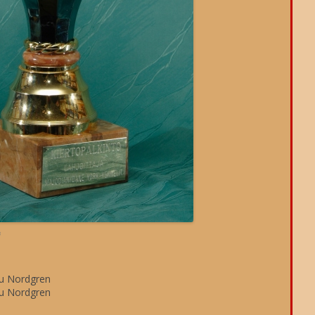
TULOKSET 2016
TULOKSET 2015
AIEMMAT VUOD
SÄÄNNÖT
i
u Nordgren
u Nordgren