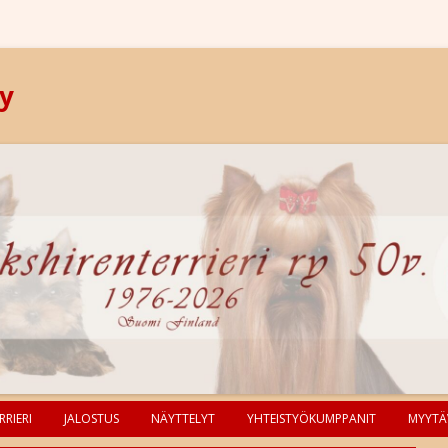
ry
RIERI
JALOSTUS
NÄYTTELYT
YHTEISTYÖKUMPPANIT
MYYTÄ