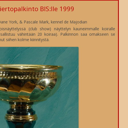
RIAA
YLEISTÄ
NÄYTTELYT
ertopalkinto BIS:lle 1999
ELMÄ
JALOSTUKSEN TAVOITEOHJELMA
VUODEN YORKSHIRENTERRIERI
TILANNE 2026
Dane York, & Pascale Mark, kennel de Majodian
T JA
KASVATTAJIA
CLUB SHOW
TULOKSET 2025
koisnäyttelyssä (club show) näyttelyn kauneimmalle koiralle
 osallistuu vähintään 20 koiraa). Palkinnon saa omakseen se
JALOSTUSTARKASTUKSET
PERINNÖLLISIÄ VIKOJA JA -
KIERTOPALKINNOT
TULOKSET 2024
t siihen kolme kiinnitystä.
SAIRAUKSIA
NTA
JALOSTUSUROSLISTA
VALIOREKISTERI
TULOKSET 2023
VIRALLISET
SUOSITUKSET JALOSTUSKOIRILLE
YKKÖSPALKINTO
TULOKSET 2022
TERVEYSTARKASTUKSET
PENTULISTA
VINKKEJÄ VASTUULLISEEN
TULOKSET 2021
GEENITESTIT
PENNUN HANKINTAAN
KODINVAIHTAJAT
TULOKSET 2020
TERVEYSKYSELYT
TULOKSET 2019
TURKU
TULOKSET 2018
TULOKSET 2017