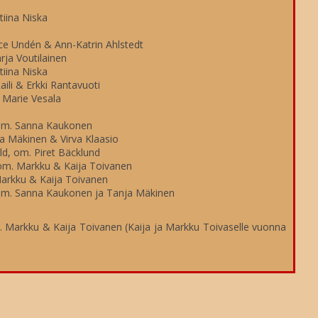
iina Niska
ce Undén & Ann-Katrin Ahlstedt
ja Voutilainen
iina Niska
ili & Erkki Rantavuoti
 Marie Vesala
 om. Sanna Kaukonen
a Mäkinen & Virva Klaasio
, om. Piret Bäcklund
om. Markku & Kaija Toivanen
arkku & Kaija Toivanen
, om. Sanna Kaukonen ja Tanja Mäkinen
 Markku & Kaija Toivanen (Kaija ja Markku Toivaselle vuonna