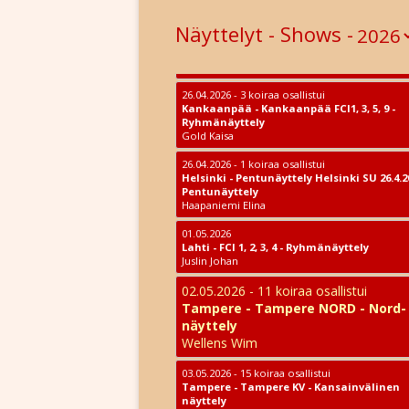
YHTEYSTIEDOT
RODUN HISTO
25.04.2026 - 2 koiraa osallistui
Näyttelyt - Shows -
Helsinki - Pentunäyttely Helsinki LA 25.4.20
YHDISTYKSEN SÄÄNNÖT
ROTUMÄÄRIT
Pentunäyttely
Mäkinen Maija
YHDISTYKSEN EETTISET OHJEE
ROTUINFOA
26.04.2026 - 3 koiraa osallistui
VAITIOLOVAKUUTUS
Kankaanpää - Kankaanpää FCI1, 3, 5, 9 -
TERVEYS
Ryhmänäyttely
Gold Kaisa
JÄSENLEHTI
ROTUNEUVO
26.04.2026 - 1 koiraa osallistui
LIITY JÄSENEKSI
Helsinki - Pentunäyttely Helsinki SU 26.4.2
Pentunäyttely
Haapaniemi Elina
OSOITTEENMUUTOS
01.05.2026
Lahti - FCI 1, 2, 3, 4 - Ryhmänäyttely
HISTORIAA
Juslin Johan
02.05.2026 - 11 koiraa osallistui
STANDAARI
Tampere - Tampere NORD - Nord-
näyttely
ALUETOIMINTA
Wellens Wim
03.05.2026 - 15 koiraa osallistui
Tampere - Tampere KV - Kansainvälinen
näyttely