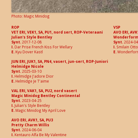
Magic Minidog
ROP
VSP
VET ERI, VEK1, SA, PU1, nord sert, ROP-Veteraani
AVO ERI, AVK1
Julian's Style Bentley
Wonderform 
Synt.
2017-12-08
Synt.
2024-04
tely
I.
Dar Prise French Kiss For Wellary
I.
Smilain Otto 
E.
Kyu Dover Kastl
E.
Wonderform 
inen
JUN ERI, JUK1, SA, PN4, vasert, jun-sert, ROP-Juniori
Helmidge Nicole
Synt.
2025-03-10
I.
Helmidge J'adore Dior
E.
Helmidge Je T'aime
tely
VAL ERI, VAK1, SA, PU2, nord vasert
Magic Minidog Bentley Continental
Synt.
2023-04-25
I.
Julian's Style Bentley
E.
Magic Minidog My April Love
AVO ERI, AVK1, SA, PU3
Pretty Charm Willis
Synt.
2024-06-04
I.
Kentauro Alfa Be My Valentine