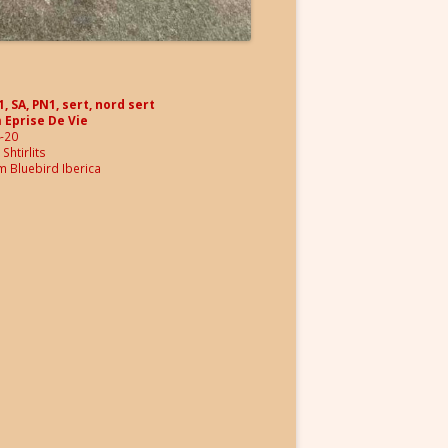
, SA, PN1, sert, nord sert
Eprise De Vie
-20
Shtirlits
Bluebird Iberica