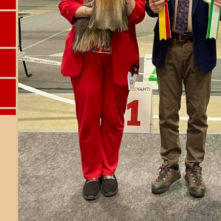
TULOKSET 2016
TULOKSET 2015
AIEMMAT VUOD
SÄÄNNÖT
n
äyttely
y