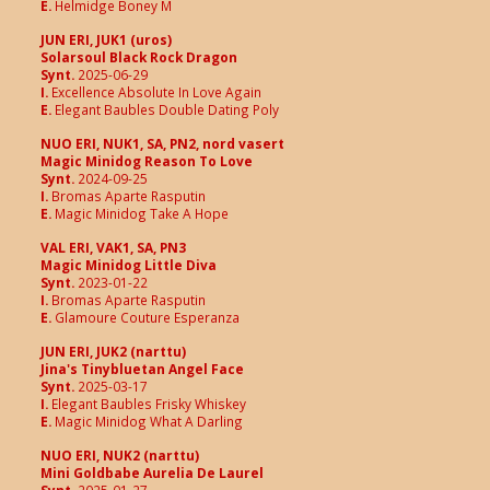
E.
Helmidge Boney M
JUN ERI, JUK1 (uros)
Solarsoul Black Rock Dragon
Synt.
2025-06-29
I.
Excellence Absolute In Love Again
E.
Elegant Baubles Double Dating Poly
NUO ERI, NUK1, SA, PN2, nord vasert
Magic Minidog Reason To Love
Synt.
2024-09-25
I.
Bromas Aparte Rasputin
-
E.
Magic Minidog Take A Hope
VAL ERI, VAK1, SA, PN3
Magic Minidog Little Diva
Synt.
2023-01-22
I.
Bromas Aparte Rasputin
E.
Glamoure Couture Esperanza
JUN ERI, JUK2 (narttu)
Jina's Tinybluetan Angel Face
Synt.
2025-03-17
I.
Elegant Baubles Frisky Whiskey
E.
Magic Minidog What A Darling
NUO ERI, NUK2 (narttu)
Mini Goldbabe Aurelia De Laurel
Synt.
2025-01-27