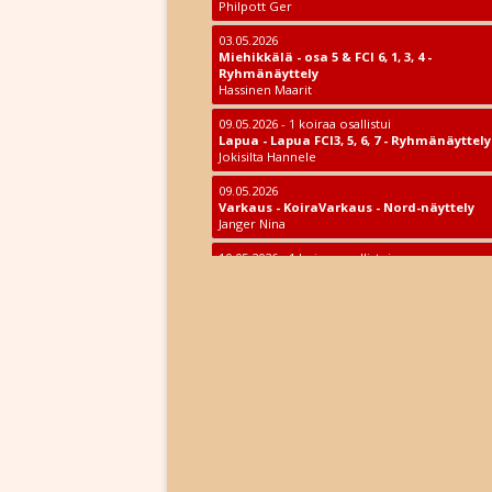
Philpott Ger
03.05.2026
Miehikkälä - osa 5 & FCI 6, 1, 3, 4 -
Ryhmänäyttely
Hassinen Maarit
09.05.2026 - 1 koiraa osallistui
Lapua - Lapua FCI3, 5, 6, 7 - Ryhmänäyttely
Jokisilta Hannele
09.05.2026
Varkaus - KoiraVarkaus - Nord-näyttely
Janger Nina
10.05.2026 - 1 koiraa osallistui
Eurajoki - Eurajoki Show KR 2026 - Kaikkie
rotujen näyttely
Kuriata-Okarmus Monika
10.05.2026
Kouvola - FCI 3, 5, 6, 8 - Ryhmänäyttely
Löfman Tarja
14.05.2026
Puumala - osa 5 & FCI 6, 3, 8 - Ryhmän
Tenson Helin
14.05.2026 - 2 koiraa osallistui
Paimio - Turku FCI1, 2, 3, 5 - Ryhmänäyttel