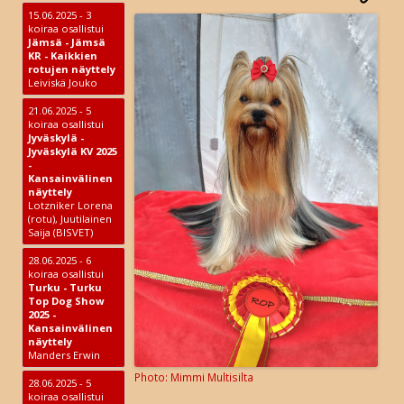
15.06.2025 - 3
koiraa osallistui
Jämsä - Jämsä
KR - Kaikkien
rotujen näyttely
Leiviskä Jouko
21.06.2025 - 5
koiraa osallistui
Jyväskylä -
Jyväskylä KV 2025
-
Kansainvälinen
näyttely
Lotzniker Lorena
(rotu), Juutilainen
Saija (BISVET)
28.06.2025 - 6
koiraa osallistui
Turku - Turku
Top Dog Show
2025 -
Kansainvälinen
näyttely
Manders Erwin
Mimmi Multisilta
28.06.2025 - 5
koiraa osallistui